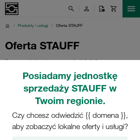
/
Produkty i usługi
/
Oferta STAUFF
Oferta STAUFF
Komponenty i systemy oraz usługi dodatkowe
Posiadamy jednostkę
sprzedaży STAUFF w
Twoim regionie.
Czy chcesz odwiedzić {{ domena }},
aby zobaczyć lokalne oferty i usługi?