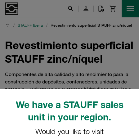
/
STAUFF Iberia
/
Revestimiento superficial STAUFF zinc/níquel
Revestimiento superficial
STAUFF zinc/níquel
Componentes de alta calidad y alto rendimiento para la
construcción de depósitos, contenedores, unidades de
potencia y reductores en systemas hidráulicas móviles e
industriales y otras aplicaciones
We have a STAUFF sales
unit in your region.
Esto es STAUFF Iberia
Would you like to visit