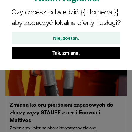
Czy chcesz odwiedzić {{ domena }},
aby zobaczyć lokalne oferty i usługi?
Nie, zostań.
Tak, zmiana.
Zmiana koloru pierścieni zapasowych do
złączy węży STAUFF z serii Ecovos i
Multivos
Zmieniamy kolor na charakterystyczny zielony