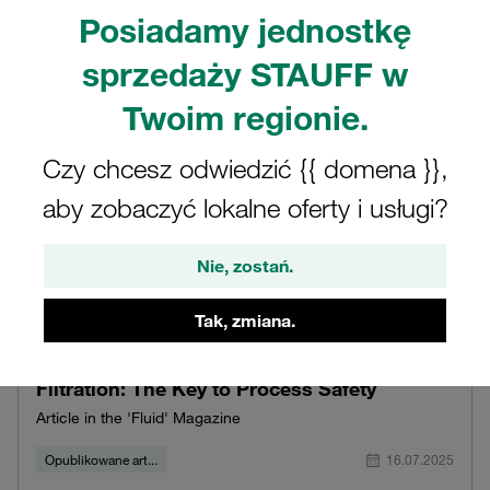
Posiadamy jednostkę
sprzedaży STAUFF w
Twoim regionie.
Czy chcesz odwiedzić {{ domena }},
aby zobaczyć lokalne oferty i usługi?
Nie, zostań.
Tak, zmiana.
Filtration: The Key to Process Safety
Article in the 'Fluid' Magazine
Opublikowane art...
16.07.2025