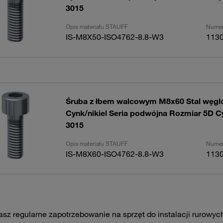
3015
Opis materiału STAUFF
Numer
IS-M8X50-ISO4762-8.8-W3
113
Śruba z łbem walcowym M8x60 Stal węgl
Cynk/nikiel Seria podwójna Rozmiar 5D Cy
3015
Opis materiału STAUFF
Numer
IS-M8X60-ISO4762-8.8-W3
113
asz regularne zapotrzebowanie na sprzęt do instalacji rurowyc