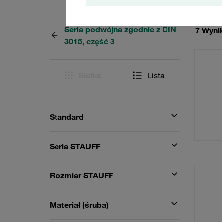
Seria podwójna zgodnie z DIN
7 Wynik
3015, część 3
Siatka
Lista
Standard
Seria STAUFF
Rozmiar STAUFF
Materiał (śruba)