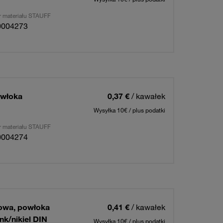
 materiału STAUFF
0004273
owłoka
0,37 €
/ kawałek
Wysyłka 10€ / plus podatki
 materiału STAUFF
0004274
owa, powłoka
0,41 €
/ kawałek
nk/nikiel DIN
Wysyłka 10€ / plus podatki