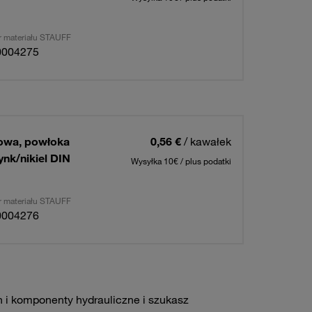
 materiału STAUFF
0004275
owa, powłoka
0,56 €
/ kawałek
nk/nikiel DIN
Wysyłka 10€ / plus podatki
 materiału STAUFF
0004276
h i komponenty hydrauliczne i szukasz