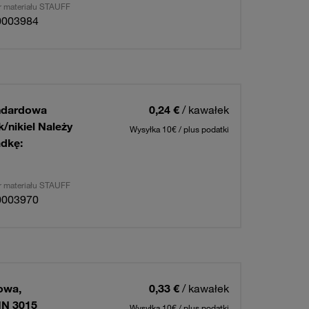
 materiału STAUFF
0003984
ndardowa
0,24 €
/ kawałek
/nikiel Należy
Wysyłka 10€ / plus podatki
dkę:
 materiału STAUFF
0003970
owa,
0,33 €
/ kawałek
IN 3015
Wysyłka 10€ / plus podatki