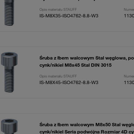
Opis materiału STAUFF
Numer
IS-M8X35-ISO4762-8.8-W3
113
Śruba z łbem walcowym Stal węglowa, p
cynk/nikiel M8x45 Stal DIN 3015
Opis materiału STAUFF
Numer
IS-M8X45-ISO4762-8.8-W3
113
Śruba z łbem walcowym M8x50 Stal węgl
cynk/nikiel Seria podwójna Rozmiar 4D cy