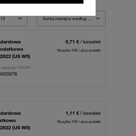
 12
Sortuj rosnąco według opisu materiału STAUFF
ndardowa
0,71 €
/ kawałek
 dodatkowo
Wysyłka 10€ / plus podatki
2822 (US W5)
 materiału STAUFF
0003978
ndardowa
1,11 €
/ kawałek
datkowo
Wysyłka 10€ / plus podatki
2822 (US W5)