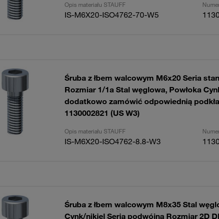
Opis materiału STAUFF
Numer
IS-M6X20-ISO4762-70-W5
113
Śruba z łbem walcowym M6x20 Seria sta
Rozmiar 1/1a Stal węglowa, Powłoka Cynk
dodatkowo zamówić odpowiednią podkła
1130002821 (US W3)
Opis materiału STAUFF
Numer
IS-M6X20-ISO4762-8.8-W3
113
Śruba z łbem walcowym M8x35 Stal węgl
Cynk/nikiel Seria podwójna Rozmiar 2D D