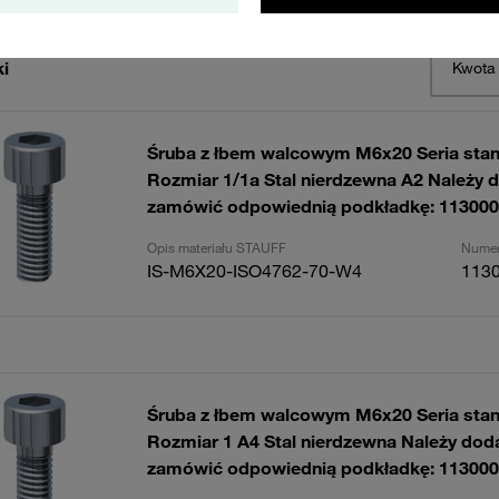
i
Kwota
Śruba z łbem walcowym M6x20 Seria sta
Rozmiar 1/1a Stal nierdzewna A2 Należy
zamówić odpowiednią podkładkę: 113000
Opis materiału STAUFF
Numer
IS-M6X20-ISO4762-70-W4
113
Śruba z łbem walcowym M6x20 Seria sta
Rozmiar 1 A4 Stal nierdzewna Należy do
zamówić odpowiednią podkładkę: 113000