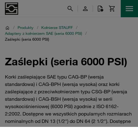
/
Produkty
/
Kołnierze STAUFF
/
Adaptery z kołnierzem SAE (seria 6000 PSI)
/
Zaślepki (seria 6000 PSI)
Zaślepki (seria 6000 PSI)
Korki zaślepiające SAE typu CAG-BP (wersja
standardowa) i CAG-BPH (wersja wysoka) oraz korki
zaślepiające z przeciwkołnierzem typu CSG-BP (wersja
standardowa) i CAG-BSH (wersja wysoka) w serii
wysokociśnieniowej (6000 PSI) zgodnie z ISO 6162-
2:2002. Dostępne we wszystkich popularnych rozmiarach
nominalnych od DN 13 (1/2") do DN 64 (2 1/2"). Dostępne
w wykonaniu ze stali lub stali nierdzewnej V4A.
Indywidualnie lub jako kompletny zestaw z dzielonymi