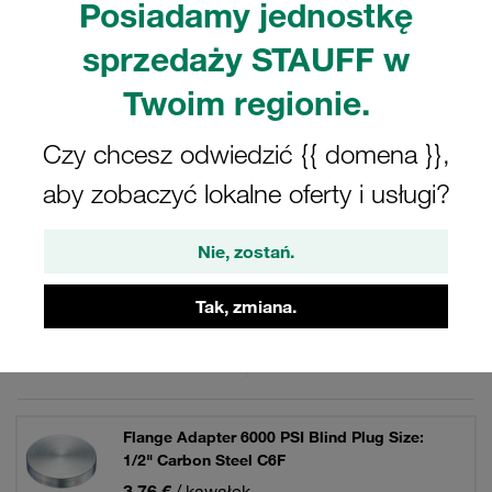
Posiadamy jednostkę
połówkami kołnierza, zaciskami kołnierzowymi, śrubami,
podkładkami zabezpieczającymi i O-ringiem.
sprzedaży STAUFF w
Twoim regionie.
Czy chcesz odwiedzić {{ domena }},
Filtry / Sortowanie
aby zobaczyć lokalne oferty i usługi?
Adaptery z kołnierzem SAE (seria 6000 PSI)
Nie, zostań.
22 Wyniki
Tak, zmiana.
Siatka
Lista
Flange Adapter 6000 PSI Blind Plug Size:
1/2" Carbon Steel C6F
3,76 €
/ kawałek