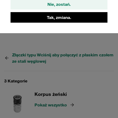
pozycja na rynku od wielu lat jako oryginalny produkt firmy
Nie, zostań.
Voswinkel. Obsługa jedną ręką, niskie ryzyko wycieków,
brak przedostawania się powietrza do obwodu
Tak, zmiana.
hydraulicznego, odpowiednie do stosowania w hydraulice
ratowniczej i zaciskowej.
Złączki typu Wciśnij aby połączyć z płaskim czołem
ze stali węglowej
3 Kategorie
Korpus żeński
Pokaż wszystko