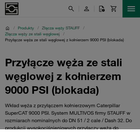
/
Produkty
/
Złącza węży STAUFF
/
Złącza węży ze stali węglowej
/
Przyłącze węża ze stali węglowej z kołnierzem 9000 PSI (blokada)
Przyłącze węża ze stali
węglowej z kołnierzem
9000 PSI (blokada)
Wkład węża z przyłączem kołnierzowym Caterpillar
SuperCAT 9000 PSI. System MULTIVOS firmy STAUFF w
rozmiarach nominalnych do DN 51 / 2 cale / Dash 32. Do
produkcji wysokociśnieniowych przyłączy węża do
łączenia węży 4SP i 4SH zgodnie z EN 856 i R15 zgodnie