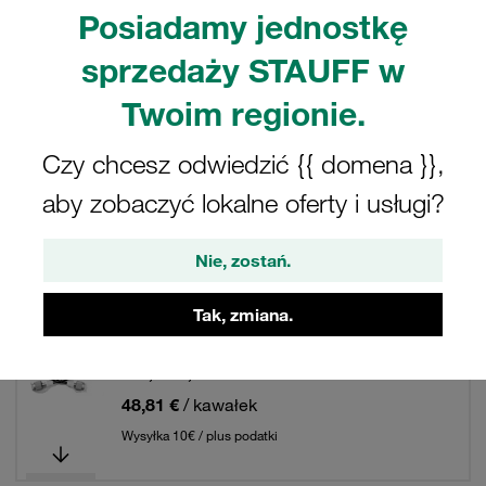
Posiadamy jednostkę
Filtry / Sortowanie
sprzedaży STAUFF w
Twoim regionie.
Test węży i zespołów węży
Czy chcesz odwiedzić {{ domena }},
294 Wyniki
aby zobaczyć lokalne oferty i usługi?
Siatka
Lista
Nie, zostań.
Tak, zmiana.
Test Hose DN4 for Fluid Media, 1500 mm
Stauff Test 12 S12,65x1,5 Thread2:
S12,65x1,5
48,81 €
/ kawałek
Wysyłka 10€ / plus podatki