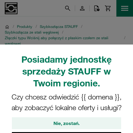
/
Produkty
/
Szybkozłącza STAUFF
/
Szybkozłącza ze stali węglowej
/
Złączki typu Wciśnij aby połączyć z płaskim czołem ze stali
/
węglowej
Seria HD
/
Akcesoria
Posiadamy jednostkę
Akcesoria
sprzedaży STAUFF w
Twoim regionie.
Czy chcesz odwiedzić {{ domena }},
Seria HD
aby zobaczyć lokalne oferty i usługi?
Nie, zostań.
2 Kategorie