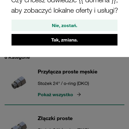
wewnętrznym 24°. Do hydrauliki.
aby zobaczyć lokalne oferty i usługi?
Nie, zostań.
Przyłącza do rur 24° - Stal
Tak, zmiana.
8 Kategorie
Przyłącza proste męskie
Stożek 24° / o-ring (DKO)
Pokaż wszystko
Złączki proste