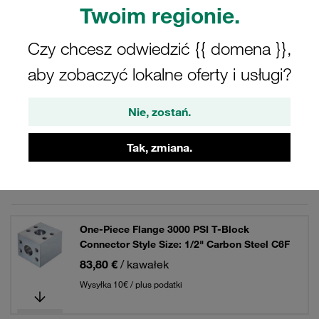
Twoim regionie.
Czy chcesz odwiedzić {{ domena }},
Filtry / Sortowanie
aby zobaczyć lokalne oferty i usługi?
Kołnierze jednoczęściowe SAE (seria 3000 PSI)
Nie, zostań.
9 Wyniki
Tak, zmiana.
Siatka
Lista
One-Piece Flange 3000 PSI T-Block
Connector Style Size: 1/2" Carbon Steel C6F
83,80 €
/ kawałek
Wysyłka 10€ / plus podatki