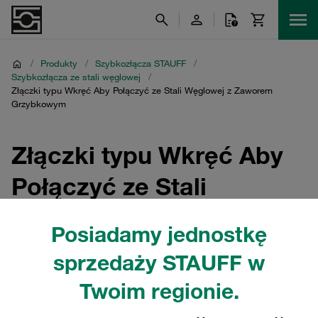
/
Produkty
/
Szybkozłącza STAUFF
/
Szybkozłącza ze stali węglowej
/
Złączki typu Wkręć Aby Połączyć ze Stali Węglowej z Zaworem
Grzybkowym
Złączki typu Wkręć Aby
Połączyć ze Stali
Węglowej z Zaworem
Posiadamy jednostkę
Grzybkowym
sprzedaży STAUFF w
Złączki typu Wkręć aby połączyć z zaworem grzybkowym
Twoim regionie.
STAUFF w różnych wersjach i seriach. Wszystkie