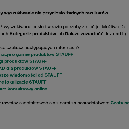
ty wyszukiwanie nie przyniosło żadnych rezultatów.
 wyszukiwane hasło i w razie potrzeby zmień je. Możliwe, że 
kach
Kategorie produktów
lub
Dalsza zawartość
, tuż nad tą 
że szukasz następujących informacji?
macje o gamie produktów STAUFF
gi produktów STAUFF
CAD dla produktów STAUFF
wsze wiadomości od STAUFF
ne lokalizacje STAUFF
arz kontaktowy online
 również skontaktować się z nami za pośrednictwem
Czatu n