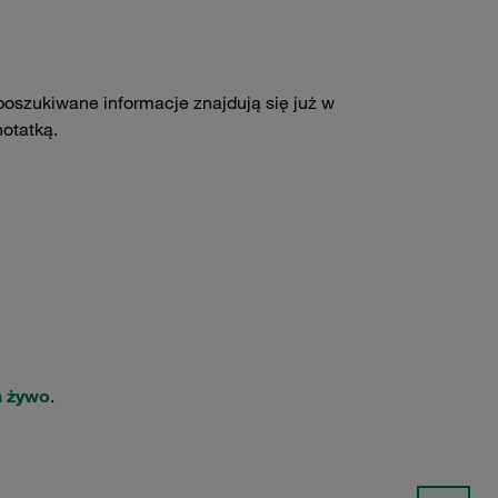
poszukiwane informacje znajdują się już w
notatką.
a żywo
.