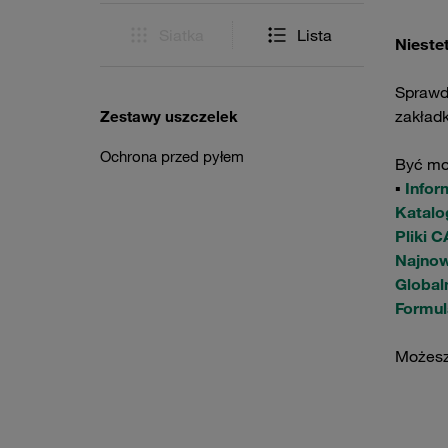
Siatka
Lista
Nieste
Sprawdź
zakład
Zestawy uszczelek
Ochrona przed pyłem
Być mo
▪
Infor
Katalo
Pliki 
Najno
Global
Formul
Możesz