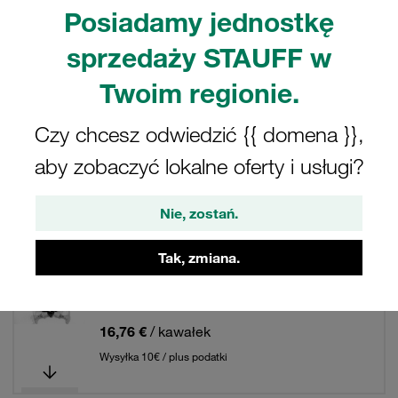
Posiadamy jednostkę
Filtry / Sortowanie
sprzedaży STAUFF w
Twoim regionie.
Test węży i zespołów węży
Czy chcesz odwiedzić {{ domena }},
937 Wyniki
aby zobaczyć lokalne oferty i usługi?
Siatka
Lista
Nie, zostań.
Tak, zmiana.
Test Hose DN2 for Fluid Media, 1000 mm
Stauff Test 10 Plug in-type Thread2: Plug-In
Version
16,76 €
/ kawałek
Wysyłka 10€ / plus podatki