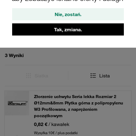
Nie, zostań.
Filtry / Sortowanie
Tak, zmiana.
Seria lekka Typ LN / LNGF / LNUF
3 Wyniki
Siatka
Lista
Złorzenie uchwytu Seria lekka Rozmiar 2
Ø12mm&8mm Płytka górna z polipropylenu
W3 Profilowana, z naprężeniem
początkowym
0,82 €
/ kawałek
Wysyłka 10€ / plus podatki