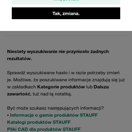
0 Wyniki
Tak, zmiana.
Siatka
Lista
Niestety wyszukiwanie nie przyniosło żadnych
rezultatów.
Sprawdź wyszukiwane hasło i w razie potrzeby zmień
je. Możliwe, że poszukiwane informacje znajdują się już
w zakładkach
Kategorie produktów
lub
Dalsza
zawartość
, tuż nad tą notatką.
Być może szukasz następujących informacji?
▪
Informacje o gamie produktów STAUFF
Katalogi produktów STAUFF
Pliki CAD dla produktów STAUFF