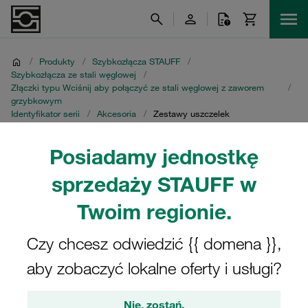
/
Produkty
/
Szybkozłącza STAUFF
/
Szybkozłącza ze stali węglowej
/
Złączki typu Wciśnij aby połączyć ze stali węglowej z zaworem
/
grzybkowym
Identyfikator serii
/
Akcesoria
/
Zestawy uszczelek
Posiadamy jednostkę
Zestawy uszczelek
sprzedaży STAUFF w
Twoim regionie.
Czy chcesz odwiedzić {{ domena }},
Filtry / Sortowanie
aby zobaczyć lokalne oferty i usługi?
Akcesoria
Nie, zostań.