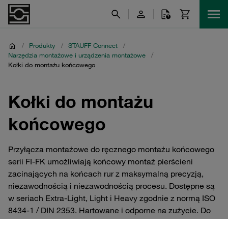
/
Produkty
/
STAUFF Connect
/
Narzędzia montażowe i urządzenia montażowe
/
Kołki do montażu końcowego
Kołki do montażu
końcowego
Przyłącza montażowe do ręcznego montażu końcowego
serii FI-FK umożliwiają końcowy montaż pierścieni
zacinających na końcach rur z maksymalną precyzją,
niezawodnością i niezawodnością procesu. Dostępne są
w seriach Extra-Light, Light i Heavy zgodnie z normą ISO
8434-1 / DIN 2353. Hartowane i odporne na zużycie. Do
złączek do rur i pierścieni zacinających z serii STAUFF