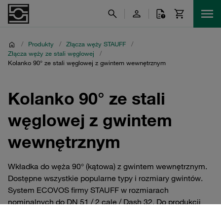
/
Produkty
/
Złącza węży STAUFF
/
Złącza węży ze stali węglowej
/
Kolanko 90° ze stali węglowej z gwintem wewnętrznym
Kolanko 90° ze stali
węglowej z gwintem
wewnętrznym
Wkładka do węża 90° (kątowa) z gwintem wewnętrznym.
Dostępne wszystkie popularne typy i rozmiary gwintów.
System ECOVOS firmy STAUFF w rozmiarach
nominalnych do DN 51 / 2 cale / Dash 32. Do produkcji
przyłączy węża do łączenia węży 1SN, 2SN, 2ST, 1SC,