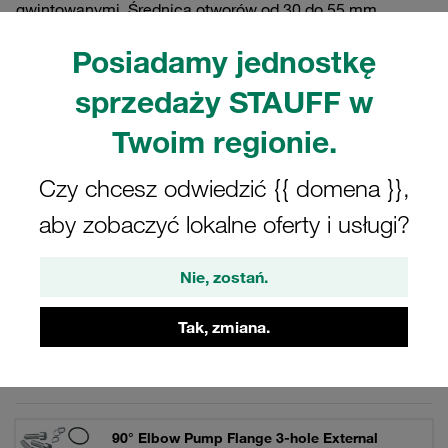
gwintowanymi. Średnica otworów od 30 do 55 mm.
Maksymalne ciśnienie robocze do 250 bar. Dostępne w
Posiadamy jednostkę
wersji ze stali. Jako kompletny zestaw ze śrubami,
podkładkami zabezpieczającymi i o-ringiem.
sprzedaży STAUFF w
Twoim regionie.
Czy chcesz odwiedzić {{ domena }},
Filtry / Sortowanie
aby zobaczyć lokalne oferty i usługi?
Kolanko 90° Kołnierze pompy zębatej
Nie, zostań.
21 Wyniki
Tak, zmiana.
Siatka
Lista
90° Elbow Pump Flange 3-hole External