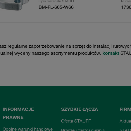
Opis materiału STAUFF
Numer
BM-FL-605-W66
173
asz regularne zapotrzebowanie na sprzęt do instalacji rurowyc
dualnej wyceny naszego asortymentu produktów,
kontakt
STAU
INFORMACJE
SZYBKIE ŁĄCZA
FIR
PRAWNE
Oferta STAUFF
Aktua
Ogólne warunki handlowe
Branże i zastosowania
STAU