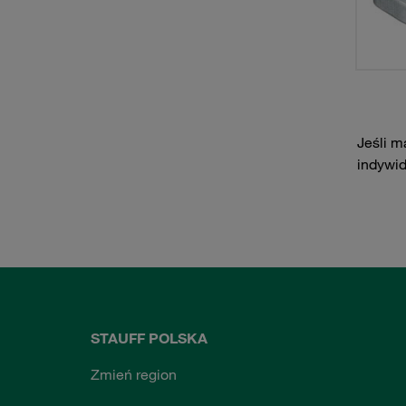
Jeśli m
indywi
STAUFF POLSKA
Zmień region