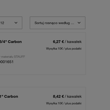
 12
Sortuj rosnąco według opisu materiału STAUFF
 3/4" Carbon
6,27 €
/ kawałek
Wysyłka 10€ / plus podatki
 materiału STAUFF
0001651
 1" Carbon
8,42 €
/ kawałek
Wysyłka 10€ / plus podatki