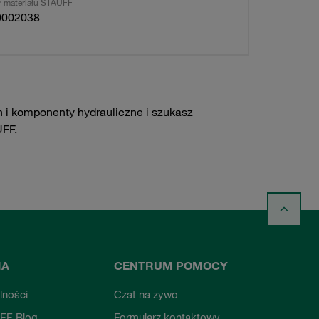
 materiału STAUFF
0002038
h i komponenty hydrauliczne i szukasz
FF.
MA
CENTRUM POMOCY
lności
Czat na zywo
FF Blog
Formularz kontaktowy